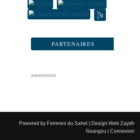
PARTENAIRES
========
Powered by
Femmes du Sahel
| Design-Web
Zaydh
Nsangou
|
Connexion