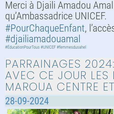
Merci à Djaili Amadou Amal
qu’Ambassadrice UNICEF.
#PourChaqueEnfant
, l’accè
#djailiamadouamal
#ÉducationPourTous
#UNICEF
#femmesdusahel
PARRAINAGES 2024
AVEC CE JOUR LES 
MAROUA CENTRE ET 
28-09-2024