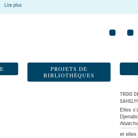
Lire plus
E
PROJETS DE
BIBLIOTHÈQUES
TROIS D
SAHEL!!!
Elles s
Djenab
Abatch
et elles