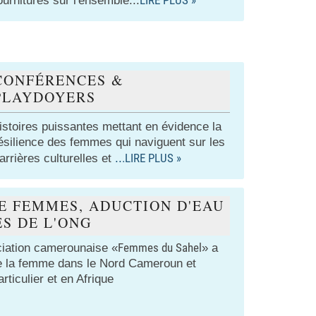
ournitures sur l'ensemble...
CONFÉRENCES &
PLAYDOYERS
istoires puissantes mettant en évidence la
ésilience des femmes qui naviguent sur les
.LIRE PLUS »
arrières culturelles et
..
E FEMMES, ADUCTION D'EAU
S DE L'ONG
Femmes du Sahel
ociation camerounaise «
» a
de la femme dans le Nord Cameroun et
ticulier et en Afrique