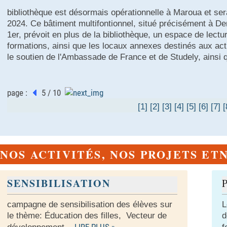
bibliothèque est désormais opérationnelle à Maroua et ser
2024. Ce bâtiment multifontionnel, situé précisément à
1er, prévoit en plus de la bibliothèque, un espace de lectu
formations, ainsi que les locaux annexes destinés aux acti
le soutien de l'Ambassade de France et de Studely, ainsi q
page :
5 / 10
[1]
[2]
[3]
[4]
[5]
[6]
[7]
[
NOS ACTIVITÉS, NOS PROJETS ET
SENSIBILISATION
campagne de sensibilisation des élèves sur
L
le thème: Éducation des filles, Vecteur de
d
LIRE PLUS »