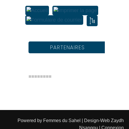
PARTENAIRES
========
Powered by
Femmes du Sahel
| Design-Web
Zaydh
Nsangou
|
Connexion