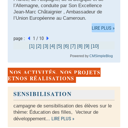
l’Allemagne, conduite par Son Excellence
Jean-Marc Châtaignier , Ambassadeur de
l’Union Européenne au Cameroun.
LIRE PLUS »
page :
1 / 10
[1]
[2]
[3]
[4]
[5]
[6]
[7]
[8]
[9]
[10]
Powered by
CMSimpleBlog
NOS ACTIVITÉS, NOS PROJETS
ETNOS RÉALISATIONS
SENSIBILISATION
campagne de sensibilisation des élèves sur le
thème: Éducation des filles, Vecteur de
LIRE PLUS »
développement..
.