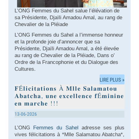
L’ONG Femmes du Sahel salue l’élévation de
sa Présidente, Djaïli Amadou Amal, au rang de
Chevalier de la Pléiade
L’ONG Femmes du Sahel a l’immense honneur
et la profonde joie d’annoncer que sa
Présidente, Djaïli Amadou Amal, a été élevée
au rang de Chevalier de la Pléiade, Dans o’
Ordre de la Francophonie et du Dialogue des
Cultures.
LIRE PLUS »
𝐅É𝐥𝐢𝐜𝐢𝐭𝐚𝐭𝐢𝐨𝐧𝐬 À 𝐌𝐥𝐥𝐞 𝐒𝐚𝐥𝐚𝐦𝐚𝐭𝐨𝐮
𝐀𝐛𝐚𝐭𝐜𝐡𝐚, 𝐮𝐧𝐞 𝐞𝐱𝐜𝐞𝐥𝐥𝐞𝐧𝐜𝐞 𝐟É𝐦𝐢𝐧𝐢𝐧𝐞
𝐞𝐧 𝐦𝐚𝐫𝐜𝐡𝐞 !!!
13-06-2026
L’ONG
Femmes du Sahel
adresse ses plus
vives félicitations à *Mlle Salamatou Abatcha*,